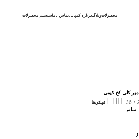
محصولات
وبلاگ
درباره کمپانی
تماس باما
سیستم محصولات
یر کلی کخ کیمی
36
فیلترها
 اساس
ز