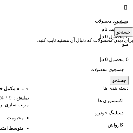
جستجو
ورود / ثبت نام
جستجو
0
محصول
0
د.إ
برای دیدن محصولات که دنبال آن هستید تایپ کنید.
منو
0
محصول
0
د.إ
جستجو
دسته بندی ها
خانه
»
مکمل خم
نمایش
9
24
اکسسوری ها
مرتب سازی بر
دیتیلینگ خودرو
محبوبیت
کارواش
متوسط امتیا