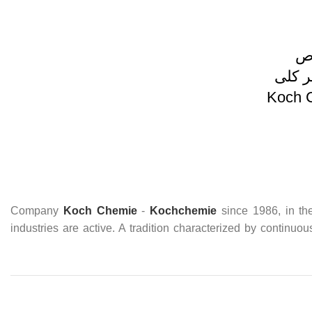
ص
ر کلی
Koch C
Company
Koch Chemie
-
Kochchemie
since 1986, in the
industries are active. A tradition characterized by continuo