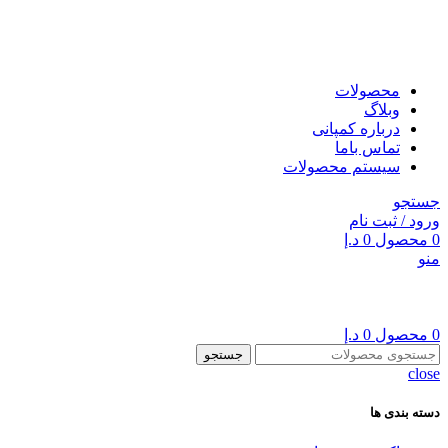
محصولات
وبلاگ
درباره کمپانی
تماس باما
سیستم محصولات
جستجو
ورود / ثبت نام
0
محصول
0
د.إ
منو
0
محصول
0
د.إ
جستجو
close
دسته بندی ها