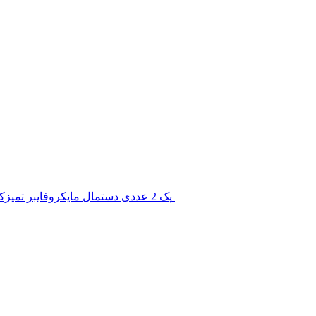
پک 2 عددی دستمال مایکروفایبر تمیزکننده شیشه Koch Chemie Pro Glass Towel (Copy)