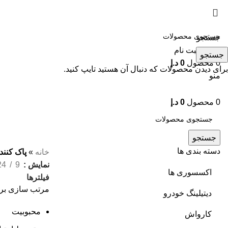
جستجو
ورود / ثبت نام
جستجو
0
محصول
0
د.إ
برای دیدن محصولات که دنبال آن هستید تایپ کنید.
منو
0
محصول
0
د.إ
جستجو
دسته بندی ها
خانه
»
پاک کنن
نمایش
9
24
اکسسوری ها
فیلترها
مرتب سازی بر
دیتیلینگ خودرو
محبوبیت
کارواش