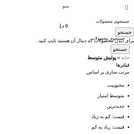
منو
0
د.إ
جستجو
برای دیدن محصولات که دنبال آن هستید تایپ کنید.
جستجو
خانه
»
پولیش متوسط
فیلترها
مرتب سازی بر اساس
محبوبیت
متوسط امتیاز
جدیدترین
قیمت: کم به زیاد
قیمت: زیاد به کم