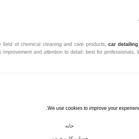
 field of chemical cleaning and care products,
car detailing
us improvement and attention to detail: best for professionals.
We use cookies to improve your experience 
خانه
حساب کاربری من