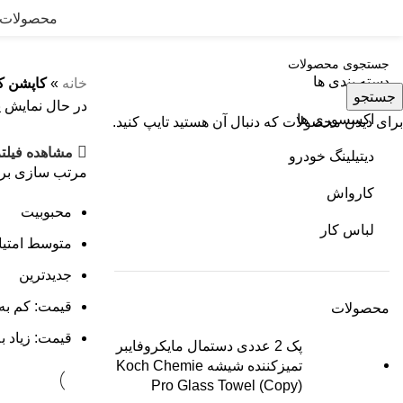
محصولات
دسته بندی ها
خانه
»
کاپشن ک
جستجو
در حال نمایش ی
اکسسوری ها
برای دیدن محصولات که دنبال آن هستید تایپ کنید.
مشاهده فیلتر
دیتیلینگ خودرو
مرتب سازی بر
کارواش
محبوبیت
لباس کار
متوسط امتیا
جدیدترین
قیمت: کم به 
محصولات
قیمت: زیاد ب
پک 2 عددی دستمال مایکروفایبر
تمیزکننده شیشه Koch Chemie
Pro Glass Towel (Copy)