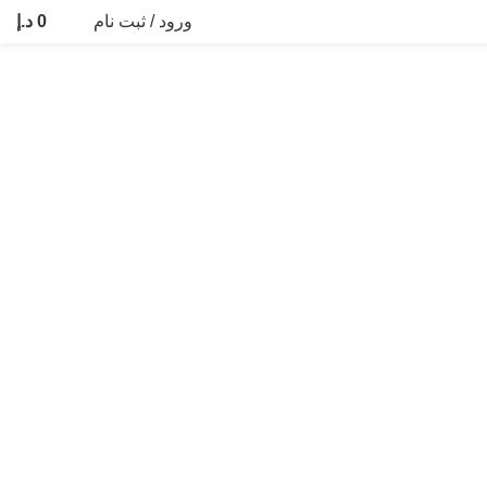
ورود / ثبت نام
0
د.إ