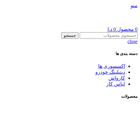
منو
0
محصول
0
د.إ
جستجو
close
دسته بندی ها
اکسسوری ها
دیتیلینگ خودرو
کارواش
لباس کار
محصولات