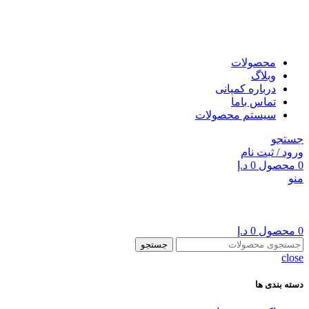
محصولات
وبلاگ
درباره کمپانی
تماس باما
سیستم محصولات
جستجو
ورود / ثبت نام
0
محصول
0
د.إ
منو
0
محصول
0
د.إ
جستجو
close
دسته بندی ها