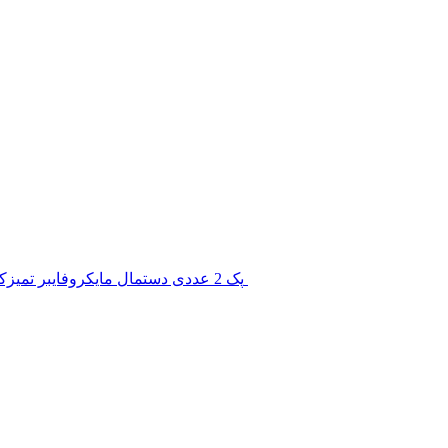
پک 2 عددی دستمال مایکروفایبر تمیزکننده شیشه Koch Chemie Pro Glass Towel (Copy)