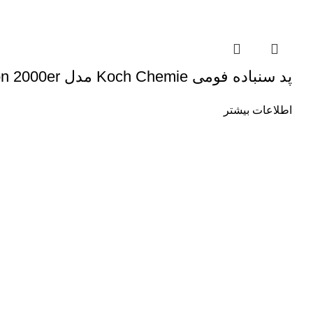
پد سنباده فومی Koch Chemie مدل Abralon 2000er مخصوص دستگاه پولیش چرخشی
اطلاعات بیشتر