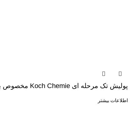
پولیش تک مرحله ای Koch Chemie مخصوص بدنه خودرو مدل One Cut and Finish P6.01
اطلاعات بیشتر