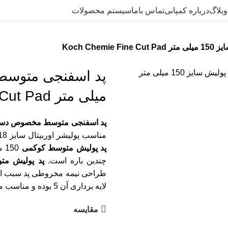
وبلاگ
درباره کمپانی
تماس باما
سیستم محصولات
Koch C
میلی متر Koch Chemie Fine Cut Pad
پد اسفنجی متوسط مخصوص دستگاه پولیش سایز 150 میلی م
مناسب پولیشر اوربیتال سایز 18 می‌باشد و سطح بدنه خودرو را لایه برداری و براق می‌کند. قطر
پد پولیش متوسط
کوکمی
چندین باره است.
پد پولیش مت
لایه برداری آن 5 بوده و مناسب مرحله دوم
مقایسه